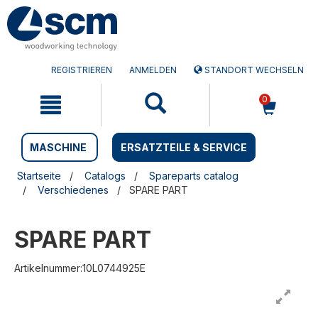
Zum
Zum
Inhalt
Navigationsmen�
springen
springen
REGISTRIEREN
ANMELDEN
STANDORT WECHSELN
0
MASCHINE
ERSATZTEILE & SERVICE
Startseite
Catalogs
Spareparts catalog
Verschiedenes
SPARE PART
SPARE PART
Artikelnummer:10L0744925E