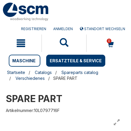
Zum
Zum
Inhalt
Navigationsmen�
springen
springen
REGISTRIEREN
ANMELDEN
STANDORT WECHSELN
0
MASCHINE
ERSATZTEILE & SERVICE
Startseite
Catalogs
Spareparts catalog
Verschiedenes
SPARE PART
SPARE PART
Artikelnummer:10L0797716F