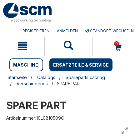
Zum
Zum
Inhalt
Navigationsmen�
springen
springen
REGISTRIEREN
ANMELDEN
STANDORT WECHSELN
0
MASCHINE
ERSATZTEILE & SERVICE
Startseite
Catalogs
Spareparts catalog
Verschiedenes
SPARE PART
SPARE PART
Artikelnummer:10L0810509C