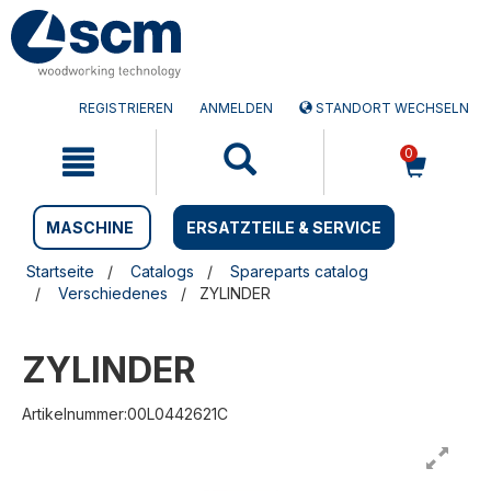
Zum
Zum
Inhalt
Navigationsmen�
springen
springen
REGISTRIEREN
ANMELDEN
STANDORT WECHSELN
0
MASCHINE
ERSATZTEILE & SERVICE
Startseite
Catalogs
Spareparts catalog
Verschiedenes
ZYLINDER
ZYLINDER
Artikelnummer:00L0442621C