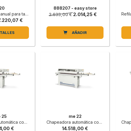
 20
888207 - easy store
leros rectos y perfilados
2.014,25 €
Refilador
2.633,00 €
7.220,07 €
TALLES
AÑADIR
 25
me 22
con depósito de cola
Chapeadora automática con depósito de cola
Chapead
4,00 €
14.518,00 €