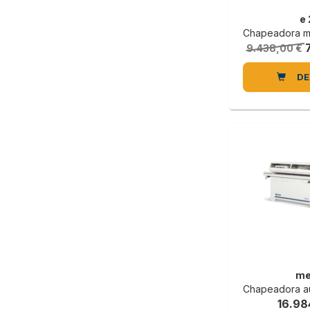
e
Chapeadora manual para tab
9.438,00 €
DE
me
Chapeadora automática 
16.98