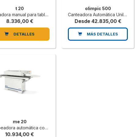
t 20
olimpic 500
a manual para tableros rectos y perfilados
Canteadora Automática Unilateral
8.336,00 €
Desde 42.835,00 €
DETALLES
MÁS DETALLES
me 20
ora automática con depósito de cola
10.934,00 €