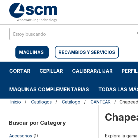
Saltar
Saltar
al
al
contenido
menú
de
navegación
MÁQUINAS
RECAMBIOS Y SERVICIOS
CORTAR
CEPILLAR
CALIBRAR/LIJAR
PERFI
MÁQUINAS COMPLEMENTARIAS
TODAS LAS MÁ
Inicio
Catálogos
Catálogo
CANTEAR
Chapead
Chape
Buscar por Category
Accesorios
(1)
Explora la gama