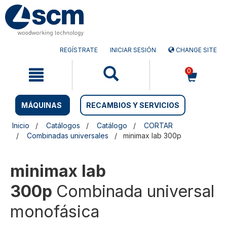
Saltar
Saltar
al
al
contenido
menú
de
navegación
REGÍSTRATE
INICIAR SESIÓN
CHANGE SITE
0
MÁQUINAS
RECAMBIOS Y SERVICIOS
Inicio
Catálogos
Catálogo
CORTAR
Combinadas universales
minimax lab 300p
minimax lab
300p
Combinada universal
monofásica