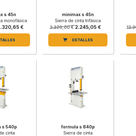
x s 45n
minimax s 45n
nta monofásica
Sierra de cinta trifásica
2.320,65 €
2.245,05 €
3.326,00 €
13.3
TALLES
DETALLES
a s 540p
formula s 840p
de cinta
Sierra de cinta