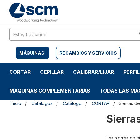
Saltar
Saltar
al
al
contenido
menú
de
navegación
MÁQUINAS
RECAMBIOS Y SERVICIOS
CORTAR
CEPILLAR
CALIBRAR/LIJAR
PERFI
MÁQUINAS COMPLEMENTARIAS
TODAS LAS MÁ
Inicio
Catálogos
Catálogo
CORTAR
Sierras de
Sierra
Las sierras de 