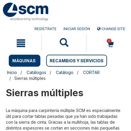
Saltar
Saltar
al
al
contenido
menú
de
navegación
REGÍSTRATE
INICIAR SESIÓN
CHANGE SITE
0
MÁQUINAS
RECAMBIOS Y SERVICIOS
Inicio
Catálogos
Catálogo
CORTAR
Sierras múltiples
Sierras múltiples
La máquina para carpintería múltiple SCM es especialmente
útil para cortar tablas pesadas que ya han sido trabajadas
con la sierra de cinta. Gracias a la multihoja, las tablas de
distintos espesores se cortan en secciones más pequeñas