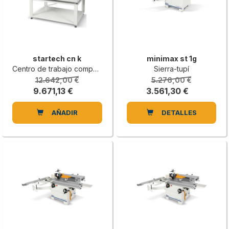
startech cn k
minimax st 1g
Centro de trabajo compacto de 3 ejes con 4° eje interpolante
Sierra-tupí
12.642,00 €
5.276,00 €
9.671,13 €
3.561,30 €
AÑADIR
DETALLES