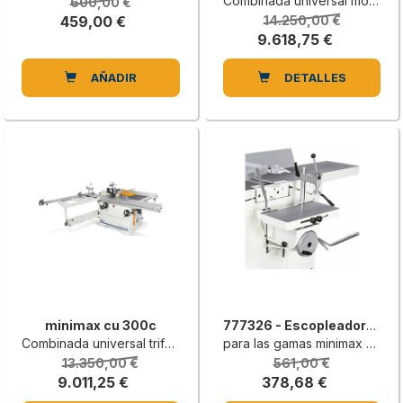
Combinada universal monofásica
600,00 €
459,00 €
14.250,00 €
9.618,75 €
AÑADIR
DETALLES
minimax cu 300c
777326 - Escopleadora de hierro fundido
Combinada universal trifásica
para las gamas minimax «g» y «lab 300p» | Máquinas combinadas universales
13.350,00 €
561,00 €
9.011,25 €
378,68 €