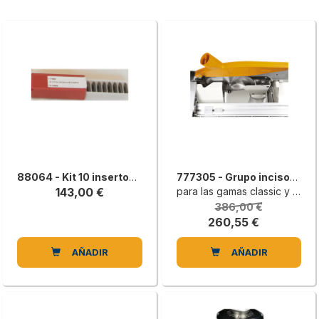
88064 - Kit 10 insertos de repuestos (15x15x2,5) para eje Xylent
777305 - Grupo incisor con transmisión por correa completo con disco
143,00 €
para las gamas classic y lab
386,00 €
260,55 €
AÑADIR
AÑADIR