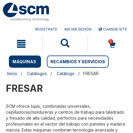
Saltar
Saltar
al
al
contenido
menú
de
navegación
REGÍSTRATE
INICIAR SESIÓN
CHANGE SITE
0
MÁQUINAS
RECAMBIOS Y SERVICIOS
Inicio
Catálogos
Catálogo
FRESAR
FRESAR
SCM ofrece tupís, combinadas universales,
cepilladoras/moldureras y centros de trabajo para taladrado
y fresado de alta calidad, perfectos para necesidades
profesionales en el sector del trabajo con paneles y madera
maciza. Estas máquinas combinan tecnología avanzada y