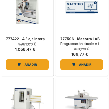
777422 - 4.º eje interpolante posicionable en la mesa de trabajo
777506 - Maestro LAB 2D
Programación simple e integrada
1.381,00 €
1.056,47 €
218,00 €
166,77 €
AÑADIR
AÑADIR