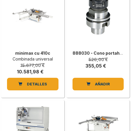
minimax cu 410c
888030 - Cono portaherramientas HSK 63B completo con tuerca sin pinza, izquierda
Combinada universal
526,00 €
15.677,00 €
355,05 €
10.581,98 €
DETALLES
AÑADIR