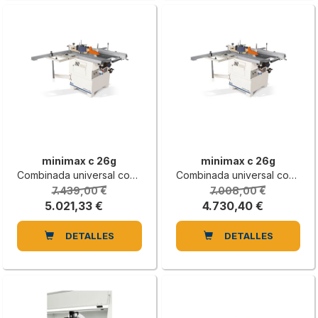
minimax c 26g
minimax c 26g
Combinada universal con Xylent eje cepillo
Combinada universal con eje cepillo Tersa
7.439,00 €
7.008,00 €
5.021,33 €
4.730,40 €
DETALLES
DETALLES