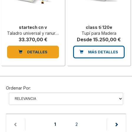
startech cn v
class ti 120e
Taladro universal y ranurado con sierra a CN
Tupí para Madera
33.370,00 €
Desde 15.250,00 €
DETALLES
MÁS DETALLES
Ordenar Por:
(current)
1
2