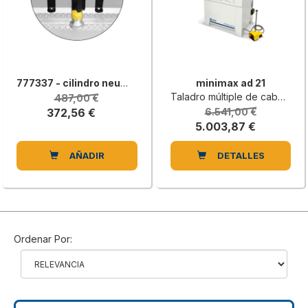
777337 - cilindro neumático superior con 2 topes de fondo adicionales
minimax ad 21
Taladro múltiple de cabezal único con 21 portabrocas
487,00 €
372,56 €
6.541,00 €
5.003,87 €
AÑADIR
DETALLES
Ordenar Por: