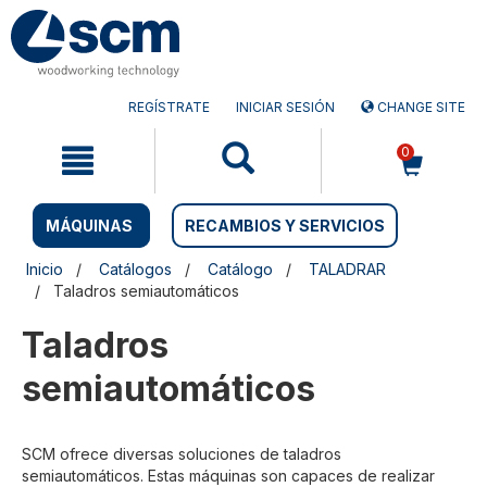
Saltar
Saltar
al
al
contenido
menú
de
navegación
REGÍSTRATE
INICIAR SESIÓN
CHANGE SITE
0
MÁQUINAS
RECAMBIOS Y SERVICIOS
Inicio
Catálogos
Catálogo
TALADRAR
Taladros semiautomáticos
Taladros
semiautomáticos
SCM ofrece diversas soluciones de taladros
semiautomáticos. Estas máquinas son capaces de realizar