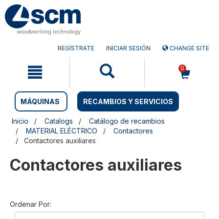
Saltar
Saltar
al
al
contenido
menú
de
navegación
REGÍSTRATE
INICIAR SESIÓN
CHANGE SITE
0
MÁQUINAS
RECAMBIOS Y SERVICIOS
Inicio
Catalogs
Catálogo de recambios
MATERIAL ELÉCTRICO
Contactores
Contactores auxiliares
Contactores auxiliares
Ordenar Por: