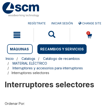
Saltar
Saltar
al
al
contenido
menú
de
navegación
REGÍSTRATE
INICIAR SESIÓN
CHANGE SITE
0
MÁQUINAS
RECAMBIOS Y SERVICIOS
Inicio
Catalogs
Catálogo de recambios
MATERIAL ELÉCTRICO
Interruptores y accesorios para interruptores
Interruptores selectores
Interruptores selectores
Ordenar Por: