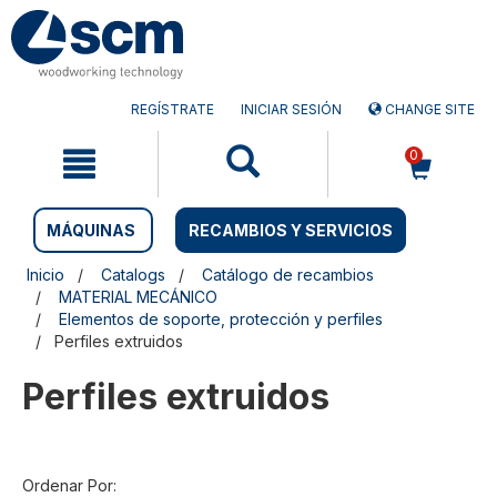
Saltar
Saltar
al
al
contenido
menú
de
navegación
REGÍSTRATE
INICIAR SESIÓN
CHANGE SITE
0
MÁQUINAS
RECAMBIOS Y SERVICIOS
Inicio
Catalogs
Catálogo de recambios
MATERIAL MECÁNICO
Elementos de soporte, protección y perfiles
Perfiles extruidos
Perfiles extruidos
Ordenar Por: