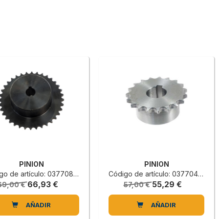
PINION
PINION
o de artículo: 0377080087B
Código de artículo: 0377040279A
66,93 €
55,29 €
69,00 €
57,00 €
AÑADIR
AÑADIR