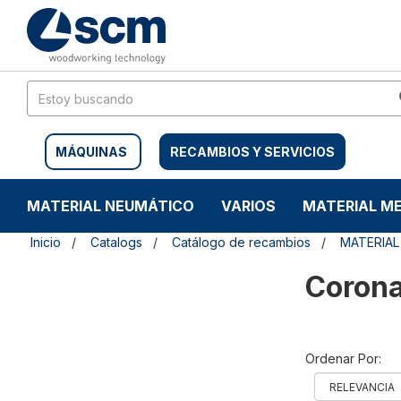
Saltar
Saltar
al
al
contenido
menú
de
navegación
MÁQUINAS
RECAMBIOS Y SERVICIOS
MATERIAL NEUMÁTICO
VARIOS
MATERIAL M
Inicio
Catalogs
Catálogo de recambios
MATERIAL
Corona
Ordenar Por: