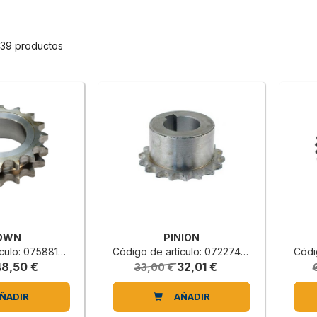
 39 productos
OWN
PINION
lo: 0758819520C
Código de artículo: 0722740030B
Códig
48,50 €
32,01 €
33,00 €
ÑADIR
AÑADIR