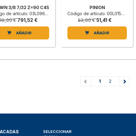
WN 3/8 7/32 Z=90 C45
PINION
o de artículo: 03L0961255B
Código de artículo: 00L0155588E
791,52 €
51,41 €
16,00 €
53,00 €
AÑADIR
AÑADIR
(current)
1
2
TACADAS
SELECCIONAR