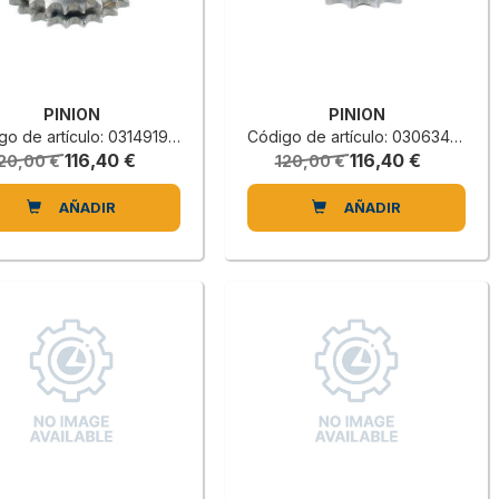
PINION
PINION
o de artículo: 0314919303B
Código de artículo: 0306343600H
116,40 €
116,40 €
20,00 €
120,00 €
AÑADIR
AÑADIR