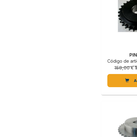
PI
Código de artícu
158,00 €
A