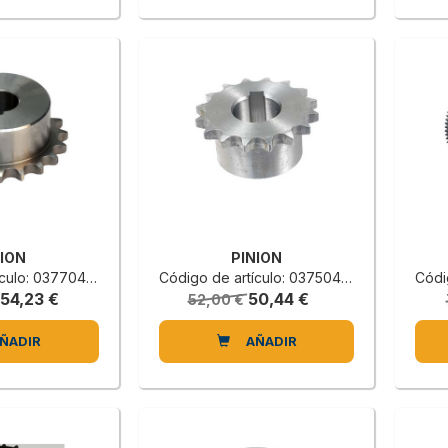
NION
PINION
lo: 0377040205D
Código de artículo: 0375041382E
Códig
154,23 €
50,44 €
52,00 €
ÑADIR
AÑADIR