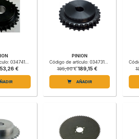
NION
PINION
lo: 0347419410C
Código de artículo: 0347319330B
Códig
153,26 €
189,15 €
195,00 €
1
ÑADIR
AÑADIR