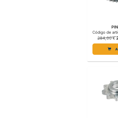
PI
Código de artícu
284,00 €
A