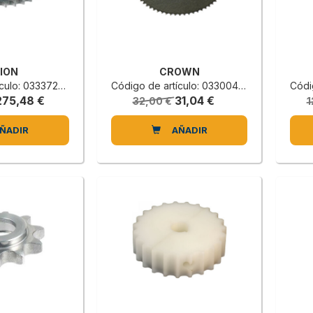
NION
CROWN
lo: 0333721200D
Código de artículo: 0330040800F
Códig
275,48 €
31,04 €
32,00 €
1
ÑADIR
AÑADIR