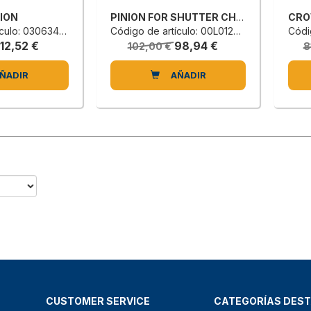
NION
PINION FOR SHUTTER CHAIN
CRO
lo: 0306343400D
Código de artículo: 00L0122632H
Códig
112,52 €
98,94 €
102,00 €
8
ÑADIR
AÑADIR
CUSTOMER SERVICE
CATEGORÍAS DES