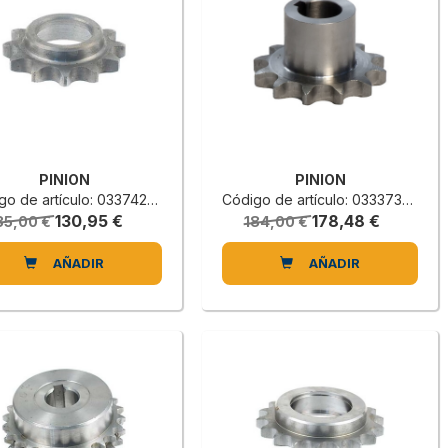
PINION
PINION
o de artículo: 0337420120H
Código de artículo: 0333730600D
130,95 €
178,48 €
35,00 €
184,00 €
AÑADIR
AÑADIR