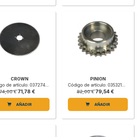
CROWN
PINION
o de artículo: 0372740800C
Código de artículo: 0353219303F
71,78 €
79,54 €
74,00 €
82,00 €
AÑADIR
AÑADIR