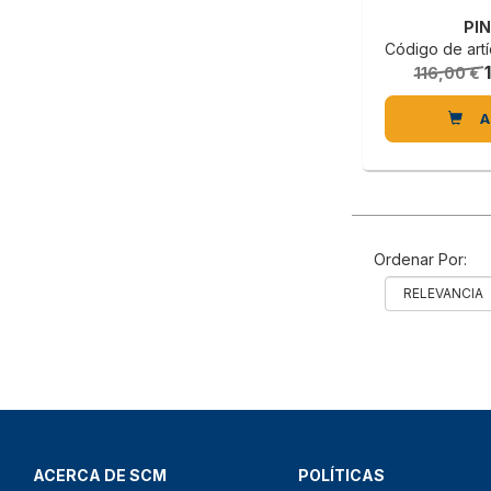
PI
Código de artícu
116,00 €
A
Ordenar Por:
ACERCA DE SCM
POLÍTICAS