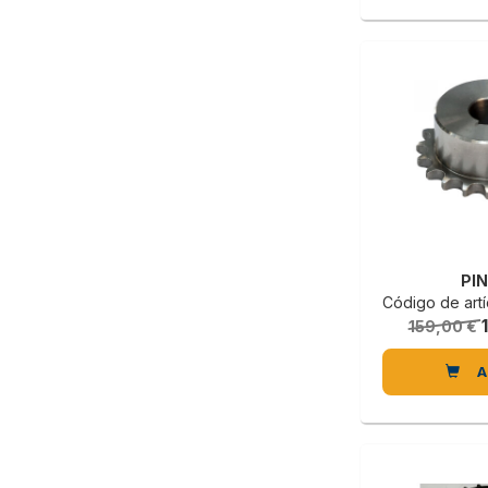
PI
Código de artícu
159,00 €
A