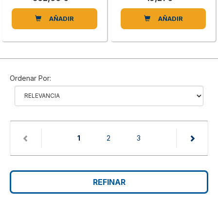
AÑADIR
AÑADIR
Ordenar Por:
(current)
1
2
3
REFINAR