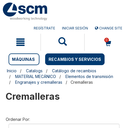
Saltar
Saltar
al
al
contenido
menú
de
navegación
REGÍSTRATE
INICIAR SESIÓN
CHANGE SITE
0
MÁQUINAS
RECAMBIOS Y SERVICIOS
Inicio
Catalogs
Catálogo de recambios
MATERIAL MECÁNICO
Elementos de transmisión
Engranajes y cremalleras
Cremalleras
Cremalleras
Ordenar Por: