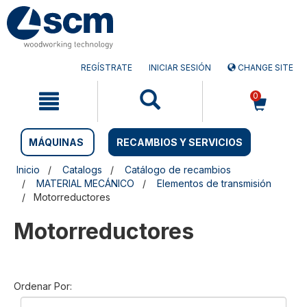
Saltar
Saltar
al
al
contenido
menú
de
navegación
REGÍSTRATE
INICIAR SESIÓN
CHANGE SITE
0
MÁQUINAS
RECAMBIOS Y SERVICIOS
Inicio
Catalogs
Catálogo de recambios
MATERIAL MECÁNICO
Elementos de transmisión
Motorreductores
Motorreductores
Ordenar Por: