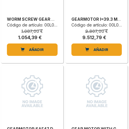
WORM SCREW GEAR MOTOR
GEARMOTOR I=39.3 M3 FAZ87DRN132L4/V
Código de artículo: 00L0446551H
Código de artículo: 00L0414445E
1.087,00 €
9.807,00 €
1.054,39 €
9.512,79 €
AÑADIR
AÑADIR
GEARMOTOR SAF47 DRE 80M4 I=29
GEAR MOTOR WITH GEARING