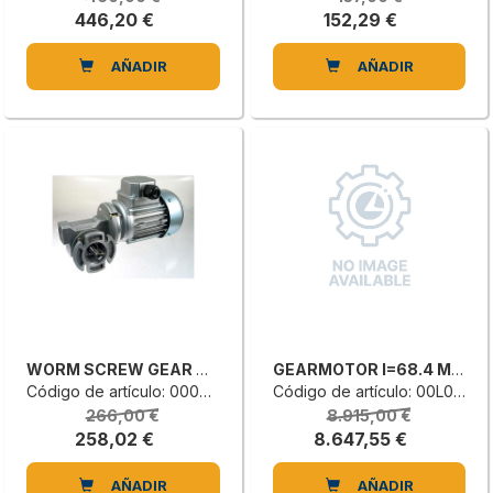
446,20 €
152,29 €
AÑADIR
AÑADIR
WORM SCREW GEAR MOTOR
GEARMOTOR I=68.4 M3 FAZ87DRN100
Código de artículo: 0000630552D
Código de artículo: 00L0700990G
266,00 €
8.915,00 €
258,02 €
8.647,55 €
AÑADIR
AÑADIR