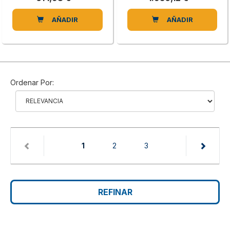
AÑADIR
AÑADIR
Ordenar Por:
(current)
1
2
3
REFINAR