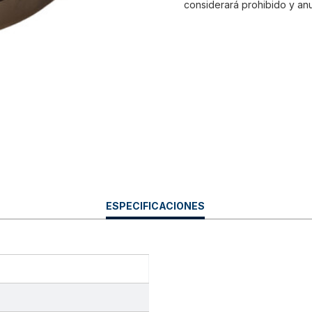
considerará prohibido y anu
CURRENT
ESPECIFICACIONES
TAB: