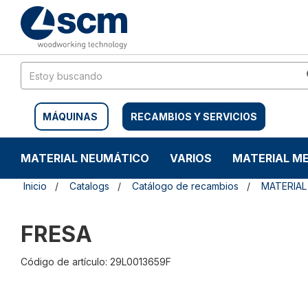
Saltar
Saltar
al
al
contenido
menú
de
navegación
MÁQUINAS
RECAMBIOS Y SERVICIOS
MATERIAL NEUMÁTICO
VARIOS
MATERIAL M
Inicio
Catalogs
Catálogo de recambios
MATERIAL
FRESA
Código de artículo: 29L0013659F