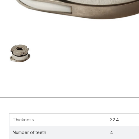
Thickness
32.4
Number of teeth
4