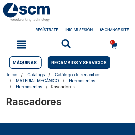
Saltar
Saltar
al
al
contenido
menú
de
navegación
REGÍSTRATE
INICIAR SESIÓN
CHANGE SITE
0
MÁQUINAS
RECAMBIOS Y SERVICIOS
Inicio
Catalogs
Catálogo de recambios
MATERIAL MECÁNICO
Herramientas
Herramientas
Rascadores
Rascadores