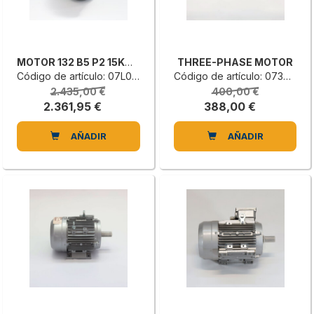
MOTOR 132 B5 P2 15KW 400/690V50
THREE-PHASE MOTOR
Código de artículo: 07L0109799B
Código de artículo: 0730980001H
2.435,00 €
400,00 €
2.361,95 €
388,00 €
AÑADIR
AÑADIR