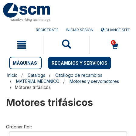
Saltar
Saltar
al
al
contenido
menú
de
navegación
REGÍSTRATE
INICIAR SESIÓN
CHANGE SITE
0
MÁQUINAS
RECAMBIOS Y SERVICIOS
Inicio
Catalogs
Catálogo de recambios
MATERIAL MECÁNICO
Motores y servomotores
Motores trifásicos
Motores trifásicos
Ordenar Por: