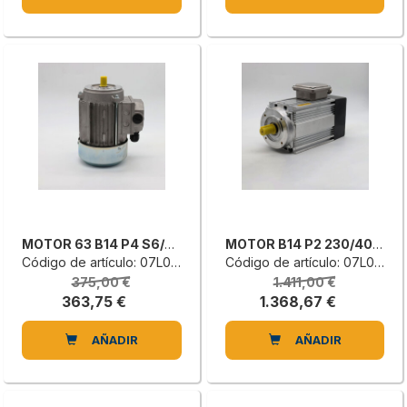
MOTOR 63 B14 P4 S6/40=.25KW 230/400
MOTOR B14 P2 230/400V 50 ET63S
Código de artículo: 07L0667440F
Código de artículo: 07L0411143F
375,00 €
1.411,00 €
363,75 €
1.368,67 €
AÑADIR
AÑADIR