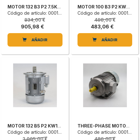
MOTOR 132 B3 P2 7.5KW 400/690V
MOTOR 100 B3 P2 KW4 V400/690EU
Código de artículo: 0001338993G
Código de artículo: 0001337809G
934,00 €
498,00 €
905,98 €
483,06 €
AÑADIR
AÑADIR
MOTOR 132 B5 P2 KW11 V400/690
THREE-PHASE MOTOR S6/40%
Código de artículo: 0001337756D
Código de artículo: 0001326221E
2.005,00 €
486,00 €