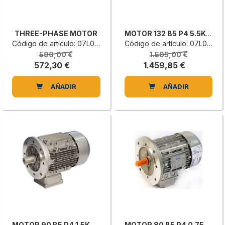
THREE-PHASE MOTOR
MOTOR 132 B5 P4 5.5KW 230/400V50
Código de artículo: 07L0103108L
Código de artículo: 07L0074001G
590,00 €
1.505,00 €
572,30 €
1.459,85 €
AÑADIR
AÑADIR
MOTOR 90 B5 P4 1.5KW 230/400V
MOTOR 80 B5 P4 0.75KW 230/400V50