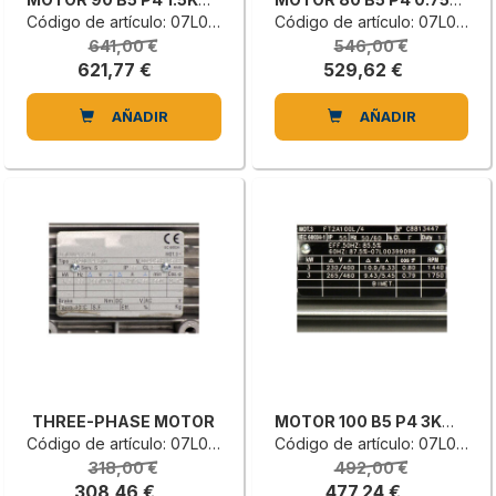
Código de artículo: 07L0052452G
Código de artículo: 07L0051600A
641,00 €
546,00 €
621,77 €
529,62 €
AÑADIR
AÑADIR
THREE-PHASE MOTOR
MOTOR 100 B5 P4 3KW 230/400V 50
Código de artículo: 07L0041645D
Código de artículo: 07L0039909B
318,00 €
492,00 €
308,46 €
477,24 €