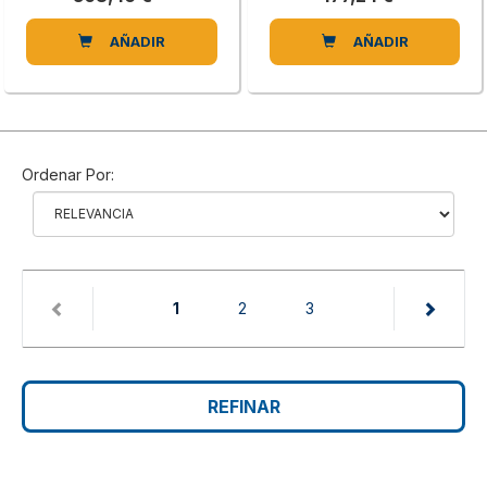
AÑADIR
AÑADIR
Ordenar Por:
(current)
1
2
3
REFINAR