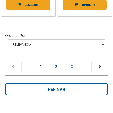
AÑADIR
AÑADIR
Ordenar Por:
(current)
1
2
3
REFINAR