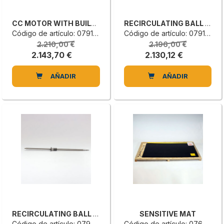
CC MOTOR WITH BUILT-IN REDUCER
RECIRCULATING BALL SCREW
Código de artículo: 0791382106F
Código de artículo: 0791112020E
2.210,00 €
2.196,00 €
2.143,70 €
2.130,12 €
AÑADIR
AÑADIR
RECIRCULATING BALL SCREW
SENSITIVE MAT
Código de artículo: 0790514004F
Código de artículo: 0766260003G