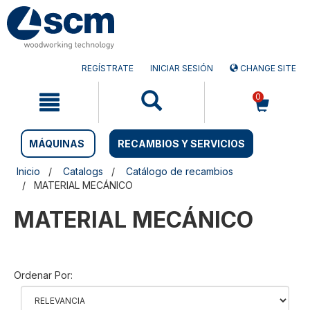
Saltar
Saltar
al
al
contenido
menú
de
navegación
REGÍSTRATE
INICIAR SESIÓN
CHANGE SITE
0
MÁQUINAS
RECAMBIOS Y SERVICIOS
Inicio
Catalogs
Catálogo de recambios
MATERIAL MECÁNICO
MATERIAL MECÁNICO
Ordenar Por: