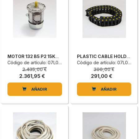
MOTOR 132 B5 P2 15KW 400/690V50
PLASTIC CABLE HOLDER CHAIN
Código de artículo: 07L0109799B
Código de artículo: 07L0055303E
2.435,00 €
300,00 €
2.361,95 €
291,00 €
AÑADIR
AÑADIR