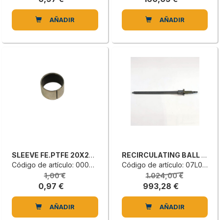
AÑADIR
AÑADIR
SLEEVE FE.PTFE 20X23X15
RECIRCULATING BALL SCREW
Código de artículo: 0000613105E
Código de artículo: 07L0274125C
1,00 €
1.024,00 €
0,97 €
993,28 €
AÑADIR
AÑADIR