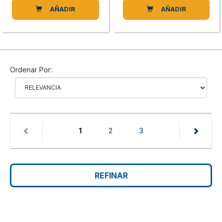
AÑADIR
AÑADIR
Ordenar Por:
(current)
1
2
3
REFINAR