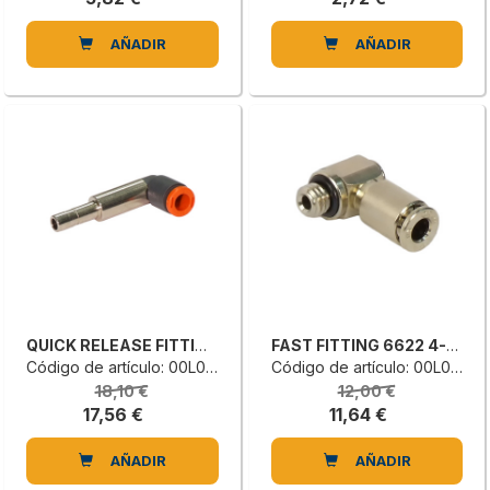
AÑADIR
AÑADIR
QUICK RELEASE FITTING
FAST FITTING 6622 4-M6
Código de artículo: 00L0203335F
Código de artículo: 00L0154345H
18,10 €
12,00 €
17,56 €
11,64 €
AÑADIR
AÑADIR