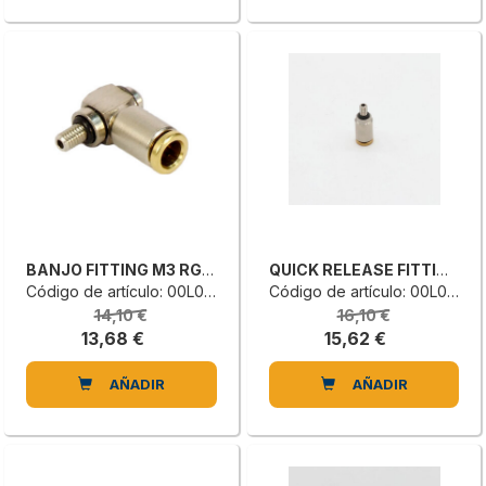
BANJO FITTING M3 RGR340-MH05
QUICK RELEASE FITTING
Código de artículo: 00L0141616H
Código de artículo: 00L0141615F
14,10 €
16,10 €
13,68 €
15,62 €
AÑADIR
AÑADIR