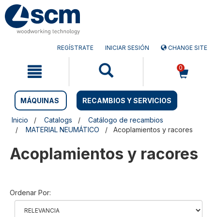
Saltar
Saltar
al
al
contenido
menú
de
navegación
REGÍSTRATE
INICIAR SESIÓN
CHANGE SITE
0
MÁQUINAS
RECAMBIOS Y SERVICIOS
Inicio
Catalogs
Catálogo de recambios
MATERIAL NEUMÁTICO
Acoplamientos y racores
Acoplamientos y racores
Ordenar Por: