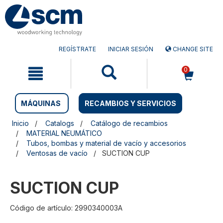
Saltar
Saltar
al
al
contenido
menú
de
navegación
REGÍSTRATE
INICIAR SESIÓN
CHANGE SITE
0
MÁQUINAS
RECAMBIOS Y SERVICIOS
Inicio
Catalogs
Catálogo de recambios
MATERIAL NEUMÁTICO
Tubos, bombas y material de vacío y accesorios
Ventosas de vacío
SUCTION CUP
SUCTION CUP
Código de artículo: 2990340003A