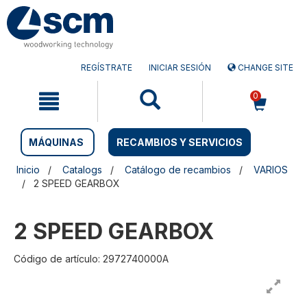
Saltar
Saltar
al
al
contenido
menú
de
navegación
REGÍSTRATE
INICIAR SESIÓN
CHANGE SITE
0
MÁQUINAS
RECAMBIOS Y SERVICIOS
Inicio
Catalogs
Catálogo de recambios
VARIOS
2 SPEED GEARBOX
2 SPEED GEARBOX
Código de artículo: 2972740000A