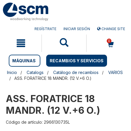
Saltar
Saltar
al
al
contenido
menú
de
navegación
REGÍSTRATE
INICIAR SESIÓN
CHANGE SITE
0
MÁQUINAS
RECAMBIOS Y SERVICIOS
Inicio
Catalogs
Catálogo de recambios
VARIOS
ASS. FORATRICE 18 MANDR. (12 V.+6 O.)
ASS. FORATRICE 18
MANDR. (12 V.+6 O.)
Código de artículo: 2966130735L