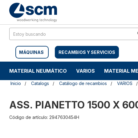
Saltar
Saltar
al
al
contenido
menú
de
navegación
MÁQUINAS
RECAMBIOS Y SERVICIOS
MATERIAL NEUMÁTICO
VARIOS
MATERIAL M
Inicio
Catalogs
Catálogo de recambios
VARIOS
ASS. PIANETTO 1500 X 60
Código de artículo: 2947630454H