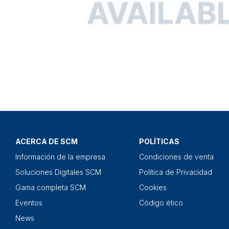
ACERCA DE SCM
POLÍTICAS
Información de la empresa
Condiciones de venta
Soluciones Digitales SCM
Política de Privacidad
Gama completa SCM
Cookies
Eventos
Código ético
News