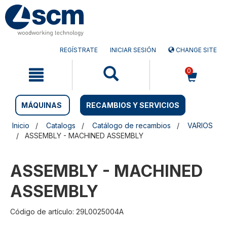
Saltar
Saltar
al
al
contenido
menú
de
navegación
REGÍSTRATE
INICIAR SESIÓN
CHANGE SITE
0
MÁQUINAS
RECAMBIOS Y SERVICIOS
Inicio
Catalogs
Catálogo de recambios
VARIOS
ASSEMBLY - MACHINED ASSEMBLY
ASSEMBLY - MACHINED
ASSEMBLY
Código de artículo: 29L0025004A