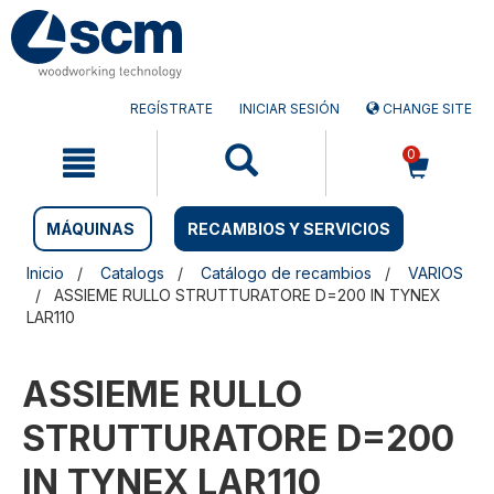
Saltar
Saltar
al
al
contenido
menú
de
navegación
REGÍSTRATE
INICIAR SESIÓN
CHANGE SITE
0
MÁQUINAS
RECAMBIOS Y SERVICIOS
Inicio
Catalogs
Catálogo de recambios
VARIOS
ASSIEME RULLO STRUTTURATORE D=200 IN TYNEX
LAR110
ASSIEME RULLO
STRUTTURATORE D=200
IN TYNEX LAR110