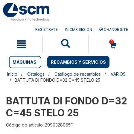
Saltar
Saltar
al
al
contenido
menú
de
navegación
REGÍSTRATE
INICIAR SESIÓN
CHANGE SITE
0
MÁQUINAS
RECAMBIOS Y SERVICIOS
Inicio
Catalogs
Catálogo de recambios
VARIOS
BATTUTA DI FONDO D=32 C=45 STELO 25
BATTUTA DI FONDO D=32
C=45 STELO 25
Código de artículo: 2990328065F