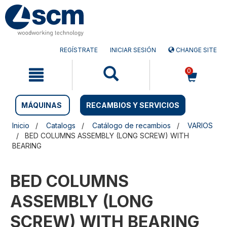
Saltar
Saltar
al
al
contenido
menú
de
navegación
REGÍSTRATE
INICIAR SESIÓN
CHANGE SITE
0
MÁQUINAS
RECAMBIOS Y SERVICIOS
Inicio
Catalogs
Catálogo de recambios
VARIOS
BED COLUMNS ASSEMBLY (LONG SCREW) WITH
BEARING
BED COLUMNS
ASSEMBLY (LONG
SCREW) WITH BEARING