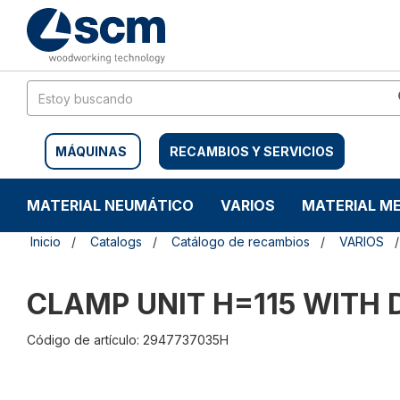
Saltar
Saltar
al
al
contenido
menú
de
navegación
MÁQUINAS
RECAMBIOS Y SERVICIOS
MATERIAL NEUMÁTICO
VARIOS
MATERIAL M
Inicio
Catalogs
Catálogo de recambios
VARIOS
CLAMP UNIT H=115 WITH
Código de artículo: 2947737035H