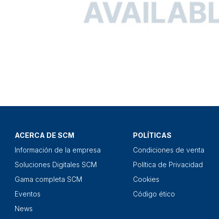
ACERCA DE SCM
POLÍTICAS
Información de la empresa
Condiciones de venta
Soluciones Digitales SCM
Política de Privacidad
Gama completa SCM
Cookies
Eventos
Código ético
News