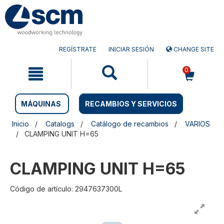
Saltar
Saltar
al
al
contenido
menú
de
navegación
REGÍSTRATE
INICIAR SESIÓN
CHANGE SITE
0
MÁQUINAS
RECAMBIOS Y SERVICIOS
Inicio
Catalogs
Catálogo de recambios
VARIOS
CLAMPING UNIT H=65
CLAMPING UNIT H=65
Código de artículo: 2947637300L