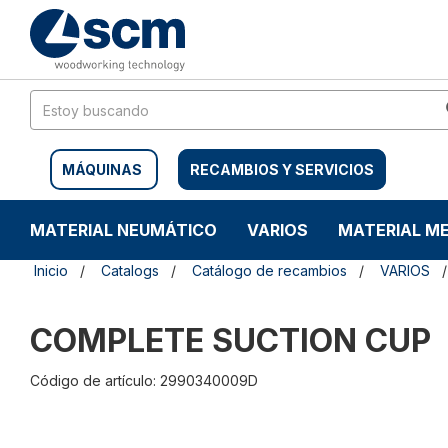
Saltar
Saltar
al
al
contenido
menú
de
navegación
MÁQUINAS
RECAMBIOS Y SERVICIOS
MATERIAL NEUMÁTICO
VARIOS
MATERIAL M
Inicio
Catalogs
Catálogo de recambios
VARIOS
COMPLETE SUCTION CUP
Código de artículo: 2990340009D