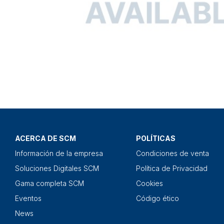
ACERCA DE SCM
POLÍTICAS
Información de la empresa
Condiciones de venta
Soluciones Digitales SCM
Política de Privacidad
Gama completa SCM
Cookies
Eventos
Código ético
News