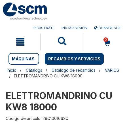
Saltar
Saltar
al
al
contenido
menú
de
navegación
REGÍSTRATE
INICIAR SESIÓN
CHANGE SITE
0
MÁQUINAS
RECAMBIOS Y SERVICIOS
Inicio
Catalogs
Catálogo de recambios
VARIOS
ELETTROMANDRINO CU KW8 18000
ELETTROMANDRINO CU
KW8 18000
Código de artículo: 29C1001662C