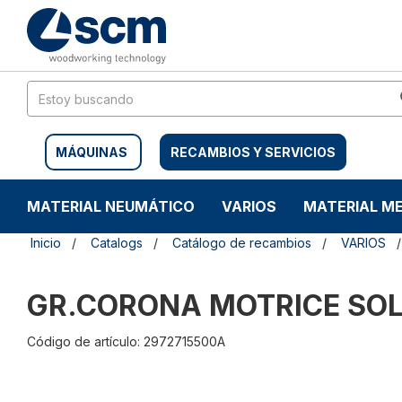
Saltar
Saltar
al
al
contenido
menú
de
navegación
MÁQUINAS
RECAMBIOS Y SERVICIOS
MATERIAL NEUMÁTICO
VARIOS
MATERIAL M
Inicio
Catalogs
Catálogo de recambios
VARIOS
GR.CORONA MOTRICE SO
Código de artículo: 2972715500A