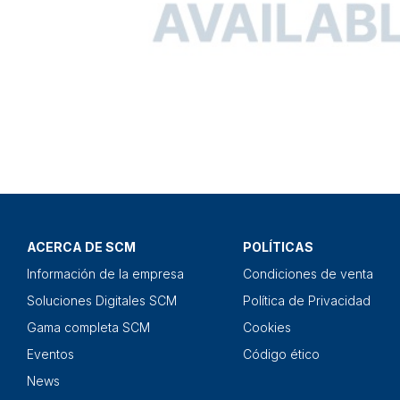
ACERCA DE SCM
POLÍTICAS
Información de la empresa
Condiciones de venta
Soluciones Digitales SCM
Política de Privacidad
Gama completa SCM
Cookies
Eventos
Código ético
News