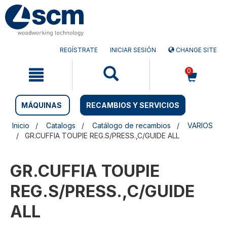
Saltar
Saltar
al
al
contenido
menú
de
navegación
REGÍSTRATE
INICIAR SESIÓN
CHANGE SITE
0
MÁQUINAS
RECAMBIOS Y SERVICIOS
Inicio
Catalogs
Catálogo de recambios
VARIOS
GR.CUFFIA TOUPIE REG.S/PRESS.,C/GUIDE ALL
GR.CUFFIA TOUPIE
REG.S/PRESS.,C/GUIDE
ALL