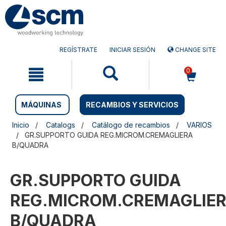
Saltar
Saltar
al
al
contenido
menú
de
navegación
REGÍSTRATE
INICIAR SESIÓN
CHANGE SITE
0
MÁQUINAS
RECAMBIOS Y SERVICIOS
Inicio
Catalogs
Catálogo de recambios
VARIOS
GR.SUPPORTO GUIDA REG.MICROM.CREMAGLIERA
B/QUADRA
GR.SUPPORTO GUIDA
REG.MICROM.CREMAGLIE
B/QUADRA