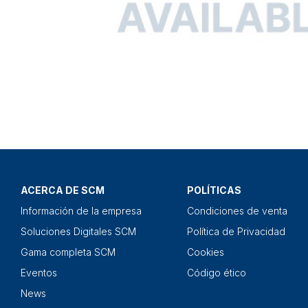
ACERCA DE SCM
POLÍTICAS
Información de la empresa
Condiciones de venta
Soluciones Digitales SCM
Política de Privacidad
Gama completa SCM
Cookies
Eventos
Código ético
News