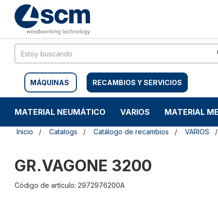
Saltar
Saltar
al
al
contenido
menú
de
navegación
MÁQUINAS
RECAMBIOS Y SERVICIOS
MATERIAL NEUMÁTICO
VARIOS
MATERIAL M
Inicio
Catalogs
Catálogo de recambios
VARIOS
GR.VAGONE 3200
Código de artículo: 2972976200A