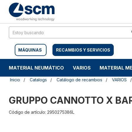
Saltar
Saltar
al
al
contenido
menú
de
navegación
MÁQUINAS
RECAMBIOS Y SERVICIOS
MATERIAL NEUMÁTICO
VARIOS
MATERIAL M
Inicio
Catalogs
Catálogo de recambios
VARIOS
GRUPPO CANNOTTO X BAR
Código de artículo: 2950275386L