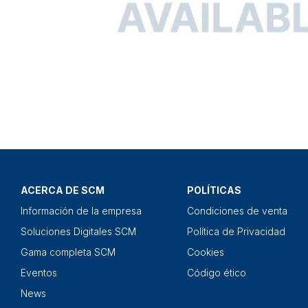
ACERCA DE SCM
POLÍTICAS
Información de la empresa
Condiciones de venta
Soluciones Digitales SCM
Política de Privacidad
Gama completa SCM
Cookies
Eventos
Código ético
News