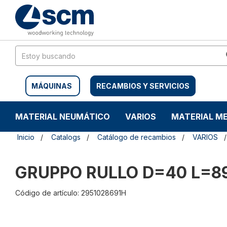
Saltar
Saltar
al
al
contenido
menú
de
navegación
MÁQUINAS
RECAMBIOS Y SERVICIOS
MATERIAL NEUMÁTICO
VARIOS
MATERIAL M
Inicio
Catalogs
Catálogo de recambios
VARIOS
GRUPPO RULLO D=40 L=8
Código de artículo: 2951028691H