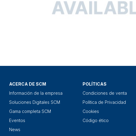
ACERCA DE SCM
POLÍTICAS
Información de la empresa
Condiciones de venta
Soluciones Digitales SCM
Política de Privacidad
Gama completa SCM
Cookies
Eventos
Código ético
News