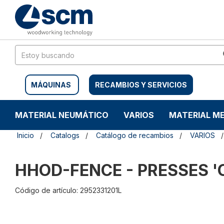
Saltar
Saltar
al
al
contenido
menú
de
navegación
MÁQUINAS
RECAMBIOS Y SERVICIOS
MATERIAL NEUMÁTICO
VARIOS
MATERIAL M
Inicio
Catalogs
Catálogo de recambios
VARIOS
HHOD-FENCE - PRESSES '
Código de artículo: 2952331201L