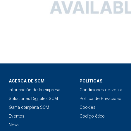
ACERCA DE SCM
POLÍTICAS
Información de la empresa
Condiciones de venta
Soluciones Digitales SCM
Política de Privacidad
Gama completa SCM
Cookies
Eventos
Código ético
News