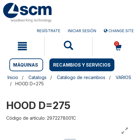
Saltar
Saltar
al
al
contenido
menú
de
navegación
REGÍSTRATE
INICIAR SESIÓN
CHANGE SITE
0
MÁQUINAS
RECAMBIOS Y SERVICIOS
Inicio
Catalogs
Catálogo de recambios
VARIOS
HOOD D=275
HOOD D=275
Código de artículo: 2972278001C