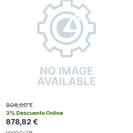
906,00 €
3% Descuento Online
878,82 €
HOOD D=275