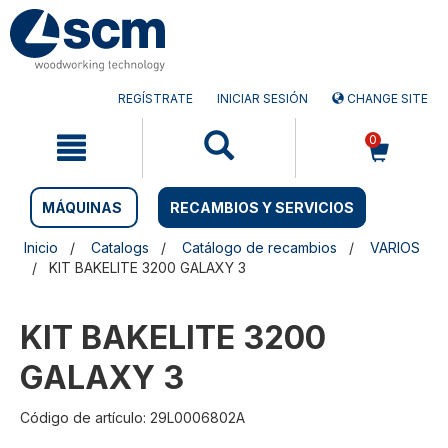
Saltar
Saltar
al
al
contenido
menú
de
navegación
REGÍSTRATE
INICIAR SESIÓN
CHANGE SITE
0
MÁQUINAS
RECAMBIOS Y SERVICIOS
Inicio
Catalogs
Catálogo de recambios
VARIOS
KIT BAKELITE 3200 GALAXY 3
KIT BAKELITE 3200
GALAXY 3
Código de artículo: 29L0006802A