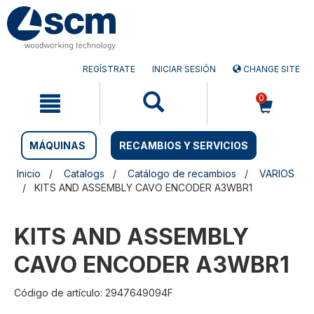
Saltar
Saltar
al
al
contenido
menú
de
navegación
REGÍSTRATE
INICIAR SESIÓN
CHANGE SITE
0
MÁQUINAS
RECAMBIOS Y SERVICIOS
Inicio
Catalogs
Catálogo de recambios
VARIOS
KITS AND ASSEMBLY CAVO ENCODER A3WBR1
KITS AND ASSEMBLY
CAVO ENCODER A3WBR1
Código de artículo: 2947649094F