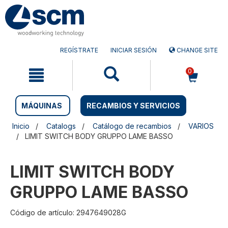
Saltar
Saltar
al
al
contenido
menú
de
navegación
REGÍSTRATE
INICIAR SESIÓN
CHANGE SITE
0
MÁQUINAS
RECAMBIOS Y SERVICIOS
Inicio
Catalogs
Catálogo de recambios
VARIOS
LIMIT SWITCH BODY GRUPPO LAME BASSO
LIMIT SWITCH BODY
GRUPPO LAME BASSO
Código de artículo: 2947649028G