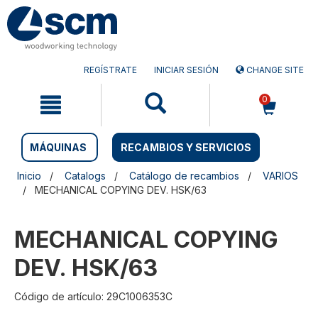
Saltar
Saltar
al
al
contenido
menú
de
navegación
REGÍSTRATE
INICIAR SESIÓN
CHANGE SITE
0
MÁQUINAS
RECAMBIOS Y SERVICIOS
Inicio
Catalogs
Catálogo de recambios
VARIOS
MECHANICAL COPYING DEV. HSK/63
MECHANICAL COPYING
DEV. HSK/63
Código de artículo: 29C1006353C