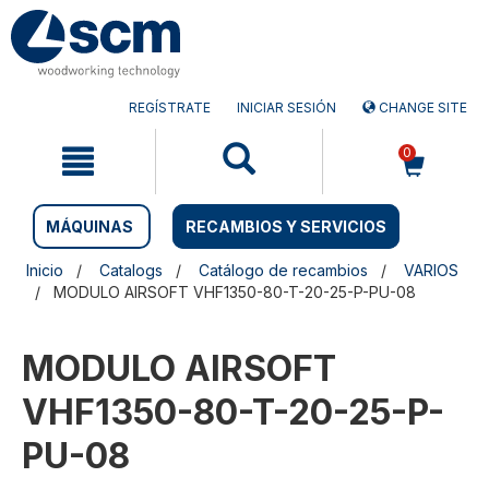
Saltar
Saltar
al
al
contenido
menú
de
navegación
REGÍSTRATE
INICIAR SESIÓN
CHANGE SITE
0
MÁQUINAS
RECAMBIOS Y SERVICIOS
Inicio
Catalogs
Catálogo de recambios
VARIOS
MODULO AIRSOFT VHF1350-80-T-20-25-P-PU-08
MODULO AIRSOFT
VHF1350-80-T-20-25-P-
PU-08