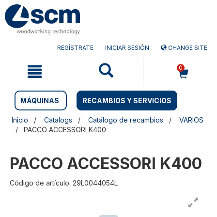
Saltar
Saltar
al
al
contenido
menú
de
navegación
REGÍSTRATE
INICIAR SESIÓN
CHANGE SITE
0
MÁQUINAS
RECAMBIOS Y SERVICIOS
Inicio
Catalogs
Catálogo de recambios
VARIOS
PACCO ACCESSORI K400
PACCO ACCESSORI K400
Código de artículo: 29L0044054L