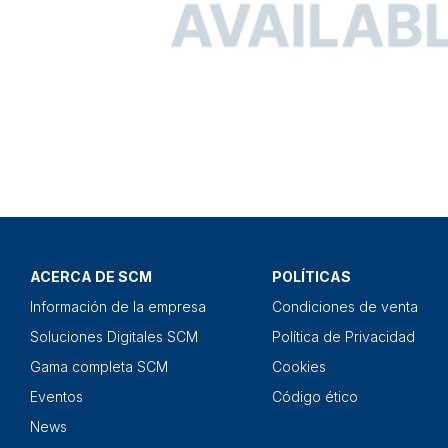
ACERCA DE SCM
POLÍTICAS
Información de la empresa
Condiciones de venta
Soluciones Digitales SCM
Política de Privacidad
Gama completa SCM
Cookies
Eventos
Código ético
News