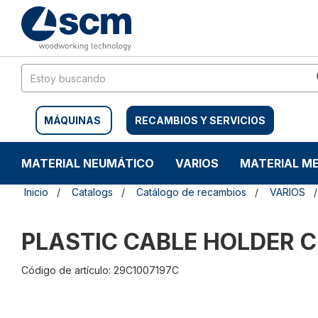
Saltar
Saltar
al
al
contenido
menú
de
navegación
MÁQUINAS
RECAMBIOS Y SERVICIOS
MATERIAL NEUMÁTICO
VARIOS
MATERIAL M
Inicio
Catalogs
Catálogo de recambios
VARIOS
PLASTIC CABLE HOLDER 
Código de artículo: 29C1007197C