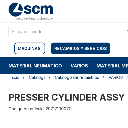
Saltar
Saltar
al
al
contenido
menú
de
navegación
MÁQUINAS
RECAMBIOS Y SERVICIOS
MATERIAL NEUMÁTICO
VARIOS
MATERIAL M
Inicio
Catalogs
Catálogo de recambios
VARIOS
PRESSER CYLINDER ASSY
Código de artículo: 2971710007G