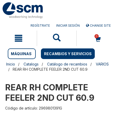
Saltar
Saltar
al
al
contenido
menú
de
navegación
REGÍSTRATE
INICIAR SESIÓN
CHANGE SITE
0
MÁQUINAS
RECAMBIOS Y SERVICIOS
Inicio
Catalogs
Catálogo de recambios
VARIOS
REAR RH COMPLETE FEELER 2ND CUT 60.9
REAR RH COMPLETE
FEELER 2ND CUT 60.9
Código de artículo: 2969801391G